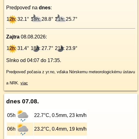
Predpoveď na
dnes
:
12h: 32.1°
18h: 28.8°
21h: 25.7°
Zajtra
08.08.2026
:
12h: 31.4°
18h: 27.7°
21h: 23.9°
Slnko od
04:07
do
17:35
.
Predpoveď počasia z yr.no, vďaka Nórskemu meteorologickému ústavu
a NRK.
viac
dnes 07.08.
05h
22.7°C, 0.5mm, 23 km/h
06h
23.2°C, 0.4mm, 19 km/h