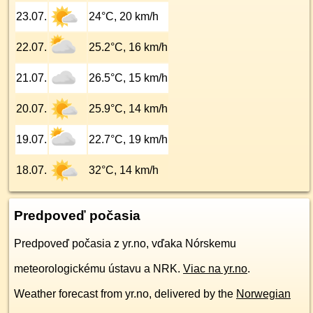
23.07.
24°C, 20 km/h
22.07.
25.2°C, 16 km/h
21.07.
26.5°C, 15 km/h
20.07.
25.9°C, 14 km/h
19.07.
22.7°C, 19 km/h
18.07.
32°C, 14 km/h
Predpoveď počasia
Predpoveď počasia z yr.no, vďaka Nórskemu
meteorologickému ústavu a NRK.
Viac na yr.no
.
Weather forecast from yr.no, delivered by the
Norwegian