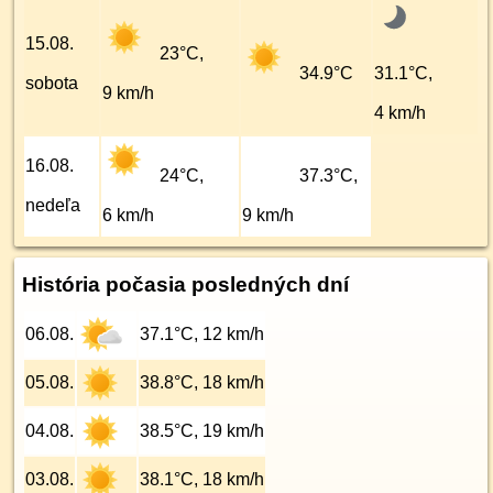
15.08.
23°C,
34.9°C
31.1°C,
sobota
9 km/h
4 km/h
16.08.
24°C,
37.3°C,
nedeľa
6 km/h
9 km/h
História počasia posledných dní
06.08.
37.1°C, 12 km/h
05.08.
38.8°C, 18 km/h
04.08.
38.5°C, 19 km/h
03.08.
38.1°C, 18 km/h