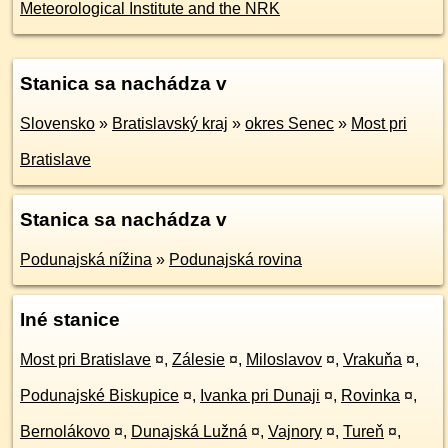
Meteorological Institute and the NRK
Stanica sa nachádza v
Slovensko
»
Bratislavský kraj
»
okres Senec
»
Most pri
Bratislave
Stanica sa nachádza v
Podunajská nížina
»
Podunajská rovina
Iné stanice
Most pri Bratislave
¤
,
Zálesie
¤
,
Miloslavov
¤
,
Vrakuňa
¤
,
Podunajské Biskupice
¤
,
Ivanka pri Dunaji
¤
,
Rovinka
¤
,
Bernolákovo
¤
,
Dunajská Lužná
¤
,
Vajnory
¤
,
Tureň
¤
,