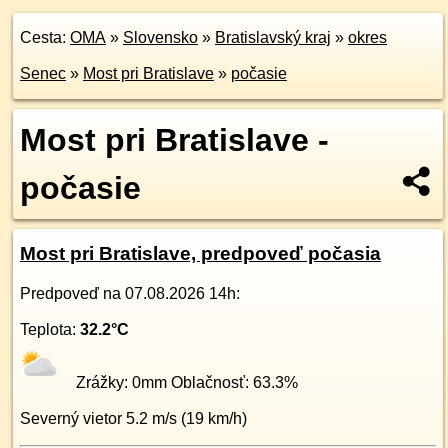
Cesta:
OMA
»
Slovensko
»
Bratislavský kraj
»
okres
Senec
»
Most pri Bratislave
»
počasie
Most pri Bratislave -
počasie
Most pri Bratislave, predpoveď počasia
Predpoveď na
07.08.2026 14h
:
Teplota:
32.2
°C
Zrážky:
0
mm Oblačnosť:
63.3
%
Severný
vietor
5.2
m/s (
19
km/h)