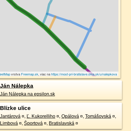
eetMap
vrstva
Freemap.sk
, viac na
https://most-pri-bratislave.oma.sk/u/nalepkova
Ján Nálepka
Ján Nálepka na epsilon.sk
Blízke ulice
Jantárová
¤
,
Ľ. Kukorelliho
¤
,
Opálová
¤
,
Tomášovská
¤
,
Limbová
¤
,
Športová
¤
,
Bratislavská
¤