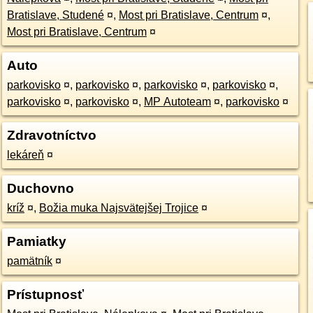
Bratislave, Studené
¤
,
Most pri Bratislave, Centrum
¤
,
Most pri Bratislave, Centrum
¤
Auto
parkovisko
¤
,
parkovisko
¤
,
parkovisko
¤
,
parkovisko
¤
,
parkovisko
¤
,
parkovisko
¤
,
MP Autoteam
¤
,
parkovisko
¤
Zdravotníctvo
lekáreň
¤
Duchovno
kríž
¤
,
Božia muka Najsvätejšej Trojice
¤
Pamiatky
pamätník
¤
Prístupnosť