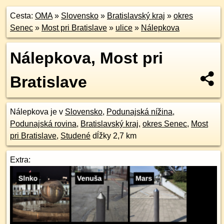
Cesta:
OMA
»
Slovensko
»
Bratislavský kraj
»
okres
Senec
»
Most pri Bratislave
»
ulice
»
Nálepkova
Nálepkova, Most pri
Bratislave
Nálepkova je v
Slovensko
,
Podunajská nížina
,
Podunajská rovina
,
Bratislavský kraj
,
okres Senec
,
Most
pri Bratislave
,
Studené
dĺžky 2,7 km
Extra: