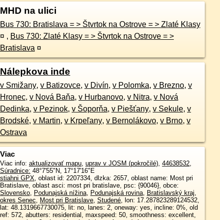
MHD na ulici
Bus 730: Bratislava = > Štvrtok na Ostrove = > Zlaté Klasy
¤
,
Bus 730: Zlaté Klasy = > Štvrtok na Ostrove = >
Bratislava
¤
Nálepkova inde
v Smižany
,
v Batizovce
,
v Divín
,
v Polomka
,
v Brezno
,
v
Hronec
,
v Nová Baňa
,
v Hurbanovo
,
v Nitra
,
v Nová
Dedinka
,
v Pezinok
,
v Šoporňa
,
v Piešťany
,
v Sekule
,
v
Brodské
,
v Martin
,
v Krpeľany
,
v Bernolákovo
,
v Brno
,
v
Ostrava
Viac
Viac info:
aktualizovať mapu
,
uprav v JOSM (pokročilé)
,
44638532
,
Súradnice:
48°7'55"N
,
17°17'16"E
stiahni GPX
, oblast id: 2207334, dlzka: 2657, oblast name: Most pri
Bratislave, oblast asci: most pri bratislave, psc: {90046}, obce:
Slovensko
,
Podunajská nížina
,
Podunajská rovina
,
Bratislavský kraj
,
okres Senec
,
Most pri Bratislave
,
Studené
, lon: 17.287823289124532,
lat: 48.1319667730075, lit: no, lanes: 2, oneway: yes, incline: 0%, old
ref: 572, abutters: residential, maxspeed: 50, smoothness: excellent,