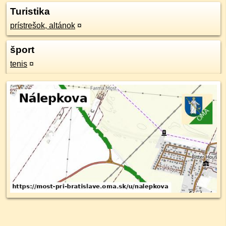
Turistika
prístrešok, altánok
¤
šport
tenis
¤