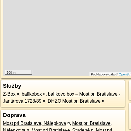
300 m
Podkladové dáta ©
OpenStr
Služby
Z-Box
¤
,
balíkobox
¤
,
balíkovo box – Most pri Bratislave -
Jantárová 1728/89
¤
,
DHZO Most pri Bratislave
¤
Doprava
Most pri Bratislave, Nálepkova
¤
,
Most pri Bratislave,
Nálepkova
¤
,
Most pri Bratislave, Studené
¤
,
Most pri