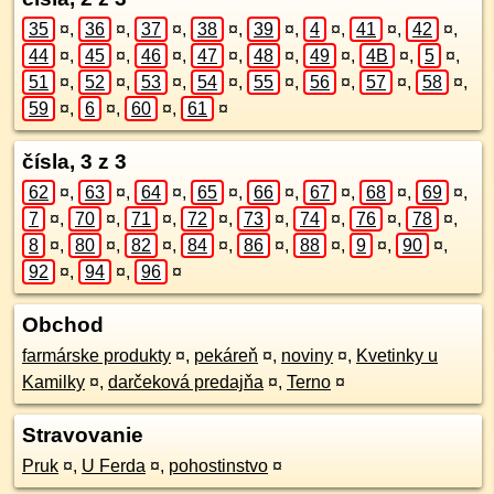
35
¤
,
36
¤
,
37
¤
,
38
¤
,
39
¤
,
4
¤
,
41
¤
,
42
¤
,
44
¤
,
45
¤
,
46
¤
,
47
¤
,
48
¤
,
49
¤
,
4B
¤
,
5
¤
,
51
¤
,
52
¤
,
53
¤
,
54
¤
,
55
¤
,
56
¤
,
57
¤
,
58
¤
,
59
¤
,
6
¤
,
60
¤
,
61
¤
čísla, 3 z 3
62
¤
,
63
¤
,
64
¤
,
65
¤
,
66
¤
,
67
¤
,
68
¤
,
69
¤
,
7
¤
,
70
¤
,
71
¤
,
72
¤
,
73
¤
,
74
¤
,
76
¤
,
78
¤
,
8
¤
,
80
¤
,
82
¤
,
84
¤
,
86
¤
,
88
¤
,
9
¤
,
90
¤
,
92
¤
,
94
¤
,
96
¤
Obchod
farmárske produkty
¤
,
pekáreň
¤
,
noviny
¤
,
Kvetinky u
Kamilky
¤
,
darčeková predajňa
¤
,
Terno
¤
Stravovanie
Pruk
¤
,
U Ferda
¤
,
pohostinstvo
¤