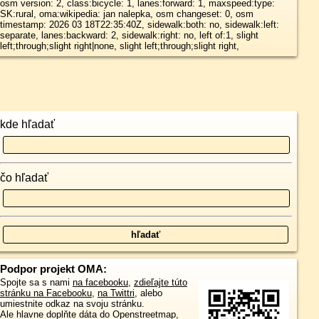
osm version: 2, class:bicycle: 1, lanes:forward: 1, maxspeed:type:
SK:rural, oma:wikipedia: jan nalepka, osm changeset: 0, osm
timestamp: 2026 03 18T22:35:40Z, sidewalk:both: no, sidewalk:left:
separate, lanes:backward: 2, sidewalk:right: no, left of:1, slight
left;through;slight right|none, slight left;through;slight right,
kde hľadať
čo hľadať
Podpor projekt OMA:
Spojte sa s nami
na facebooku
,
zdieľajte túto
stránku na Facebooku
,
na Twittri
, alebo
umiestnite odkaz na svoju stránku.
Ale hlavne doplňte dáta do Openstreetmap,